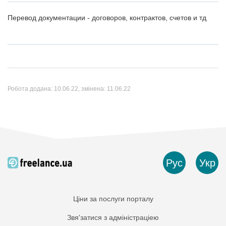
Перевод документации - договоров, контрактов, счетов и тд
Робота додана:
10.06.22
, змінена:
11.06.22
Рус
Укр
Ціни за послуги порталу
Звя'затися з адміністраціею