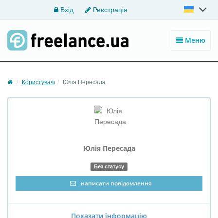
Вхід
Реєстрація
Меню
Користувачі
Юлія Пересада
Юлія
Пересада
Без статусу
написати повідомлення
Показати інформацію