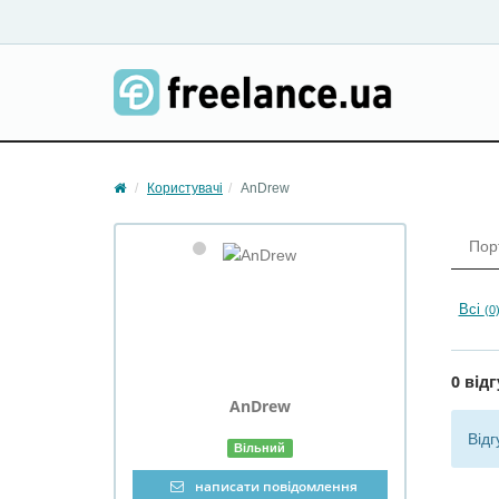
Користувачі
AnDrew
Пор
Всі
(0
0 відг
AnDrew
Відг
Вільний
написати повідомлення