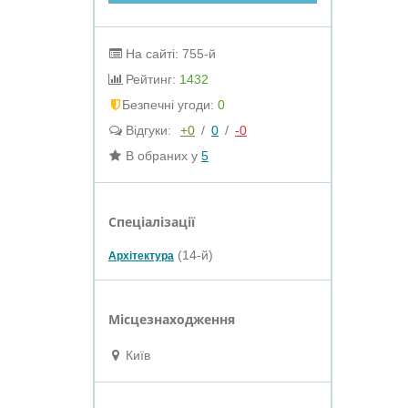
На сайті: 755-й
Рейтинг:
1432
Безпечні угоди:
0
Відгуки:
+0
/
0
/
-0
В обраних у
5
Спеціалізації
(14-й)
Архітектура
Місцезнаходження
Київ