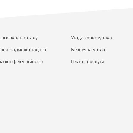
а послуги порталу
Угода користувача
тися з адміністраціею
Безпечна угода
ка конфіденційності
Платнi послуги