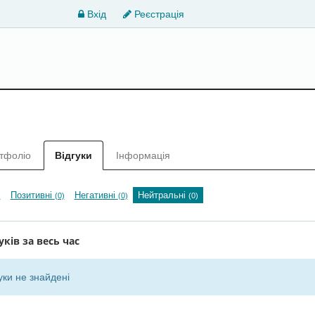
Вхід
Реєстрація
тфоліо
Відгуки
Інформація
Позитивні
Негативні
Нейтральні
)
(0)
(0)
(0)
уків за весь час
уки не знайдені