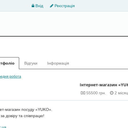
Вхід
Реєстрація
тфоліо
Відгуки
Інформація
едня робота
Інтернет-магазин «YU
55500 грн.
2 міся
нет-магазин посуду «YUKO».
за довіру та співпрацю!
t.ua