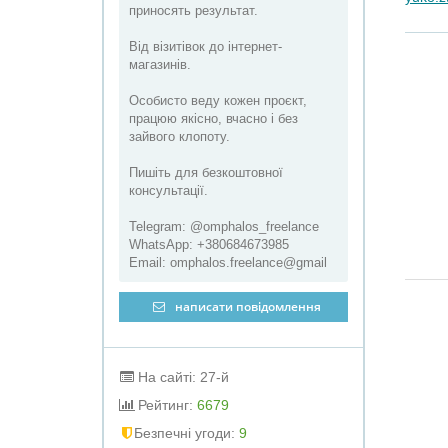
приносять результат.
Від візитівок до інтернет-
магазинів.
Особисто веду кожен проєкт,
працюю якісно, вчасно і без
зайвого клопоту.
Пишіть для безкоштовної
консультації.
Telegram: @omphalos_freelance
WhatsApp: +380684673985
Email: omphalos.freelance@gmail
написати повідомлення
На сайті: 27-й
Рейтинг:
6679
Безпечні угоди:
9