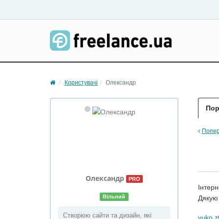
Користувачі
Олександр
Пор
Попер
Олександр
PRO
Інтер
Вільний
Дякую 
Створюю сайти та дизайн, які
yuko.z