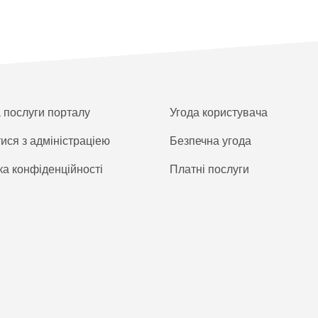
а послуги порталу
Угода користувача
тися з адміністраціею
Безпечна угода
ка конфіденційності
Платнi послуги