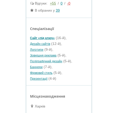
Відгуки:
+55
/
0
/
-0
В обраних у
39
Спеціалізації
(16-й),
Сайт «під ключ»
(12-й),
Дизайн сайтів
(9-й),
Логотипи
(5-й),
Зовнішня реклама
(5-й),
Поліграфічний дизайн
(7-й),
Баннери
(5-й),
Фірмовий стиль
(4-й)
Презентації
Місцезнаходження
Харків