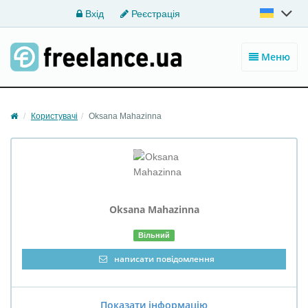
Вхід
Реєстрація
Меню
Користувачі
Oksana Mahazinna
Oksana
Mahazinna
Вільний
написати повідомлення
Показати інформацію