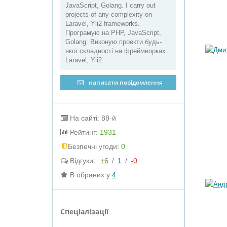
JavaScript, Golang. I carry out
projects of any complexity on
Laravel, Yii2 frameworks.
Програмую на PHP, JavaScript,
Golang. Виконую проекти будь-
якої складності на фреймворках
Laravel, Yii2.
написати повідомлення
На сайті: 88-й
Рейтинг:
1931
Безпечні угоди:
0
Відгуки:
+6
/
1
/
-0
В обраних у
4
Спеціалізації