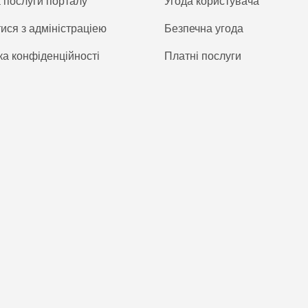
а послуги порталу
Угода користувача
тися з адміністраціею
Безпечна угода
ка конфіденційності
Платнi послуги