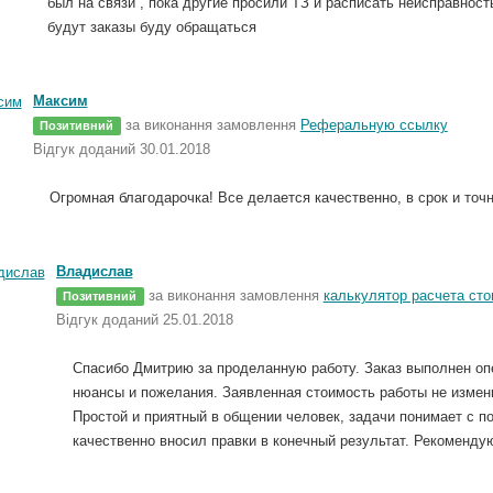
был на связи , пока другие просили ТЗ и расписать неисправнос
будут заказы буду обращаться
Максим
за виконання замовлення
Реферальную ссылку
Позитивний
Відгук доданий 30.01.2018
Огромная благодарочка! Все делается качественно, в срок и точн
Владислав
за виконання замовлення
калькулятор расчета сто
Позитивний
Відгук доданий 25.01.2018
Спасибо Дмитрию за проделанную работу. Заказ выполнен опе
нюансы и пожелания. Заявленная стоимость работы не измен
Простой и приятный в общении человек, задачи понимает с по
качественно вносил правки в конечный результат. Рекоменду