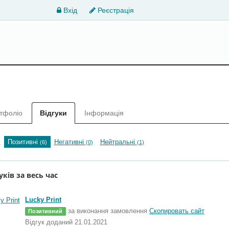
Вхід
Реєстрація
тфоліо
Відгуки
Інформація
Позитивні
Негативні
Нейтральні
)
(6)
(0)
(1)
уків за весь час
Lucky Print
за виконання замовлення
Скопировать сайт
Позитивний
Відгук доданий 21.01.2021