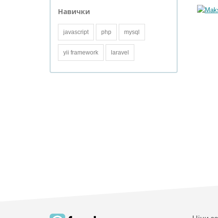
Навички
javascript
php
mysql
yii framework
laravel