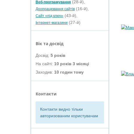
(28-й),
Веб-програмування
(16-й),
Доопрацювання сайтів
(43-й),
Сайт «під ключ»
(27-й)
Інтернет-магазини
Вік та досвід
Досвід:
5 років
На сайті:
10 років 3 місяці
Заходив:
10 годин тому
Контакти
Контакти видно тільки
авторизованим користувачам