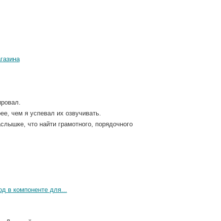
газина
ировал.
е, чем я успевал их озвучивать.
слышке, что найти грамотного, порядочного
д в компоненте для...