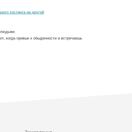
дного хостинга на другой
 людьми.
вот, когда привык к обыденности и встречаешь