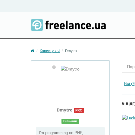
Користувачі
Dmytro
Пор
Всі
(7
6 відг
Dmytro
PRO
Вільний
I'm programming on PHP,