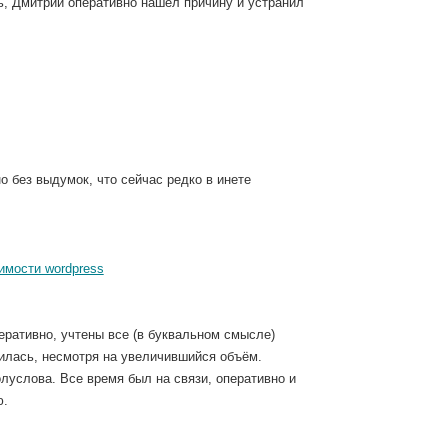
ть, Дмитрий оперативно нашел причину и устранил
о без выдумок, что сейчас редко в инете
имости wordpress
ративно, учтены все (в буквальном смысле)
илась, несмотря на увеличившийся объём.
луслова. Все время был на связи, оперативно и
ю.