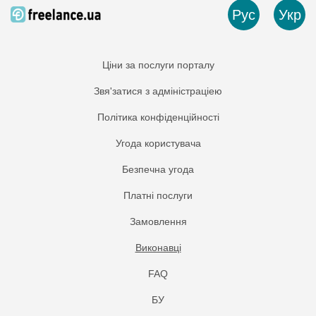
Рус
Укр
Ціни за послуги порталу
Звя'затися з адміністраціею
Політика конфіденційності
Угода користувача
Безпечна угода
Платнi послуги
Замовлення
Виконавці
FAQ
БУ