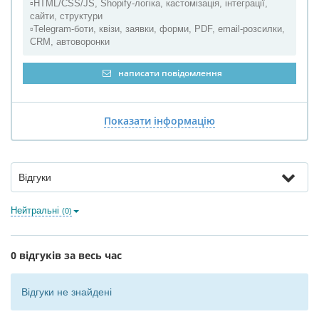
▫️HTML/CSS/JS, Shopify-логіка, кастомізація, інтеграції,
сайти, структури
▫️Telegram-боти, квізи, заявки, форми, PDF, email-розсилки,
CRM, автоворонки
написати повідомлення
Показати інформацію
Відгуки
Нейтральні
(0)
0 відгуків за весь час
Відгуки не знайдені