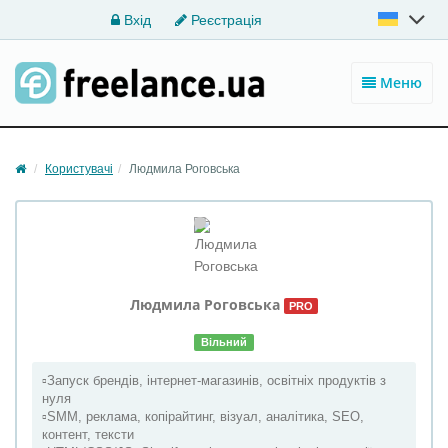
Вхід
Реєстрація
Меню
Користувачі
Людмила Роговська
Людмила
Роговська
PRO
Вільний
▫️Запуск брендів, інтернет-магазинів, освітніх продуктів з
нуля
▫️SMM, реклама, копірайтинг, візуал, аналітика, SEO,
контент, тексти