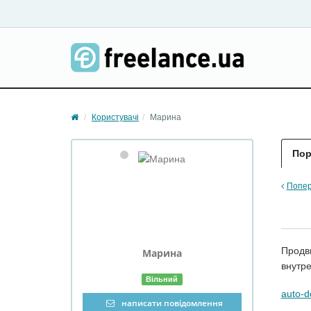
Користувачі
Марина
Пор
Попер
Продви
Марина
внутр
Вільний
auto-d
написати повідомлення