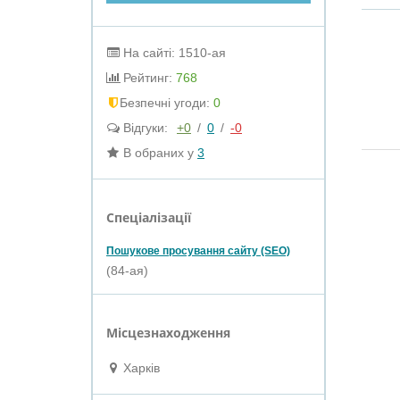
На сайті: 1510-ая
Рейтинг:
768
Безпечні угоди:
0
Відгуки:
+0
/
0
/
-0
В обраних у
3
Спеціалізації
Пошукове просування сайту (SEO)
(84-ая)
Місцезнаходження
Харків