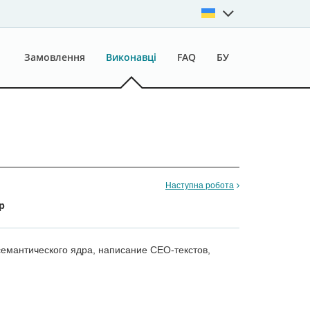
Замовлення
Виконавці
FAQ
БУ
Наступна робота
р
семантического ядра, написание СЕО-текстов,