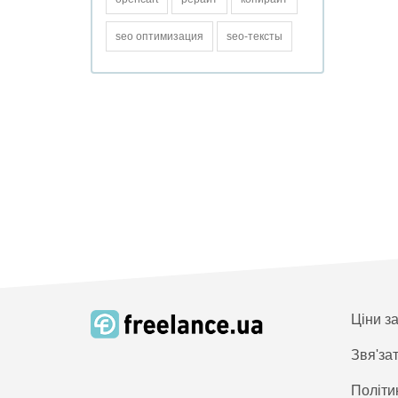
seo оптимизация
seo-тексты
Ціни з
Звя'за
Політи