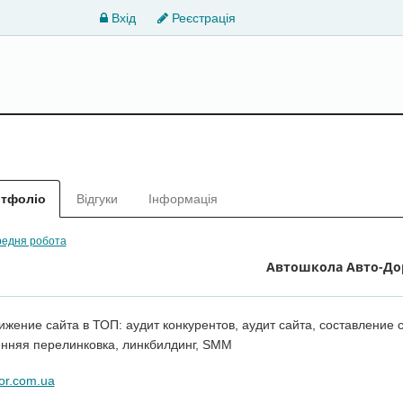
Вхід
Реєстрація
тфоліо
Відгуки
Інформація
едня робота
Автошкола Авто-До
жение сайта в ТОП: аудит конкурентов, аудит сайта, составление 
енняя перелинковка, линкбилдинг, SMM
or.com.ua