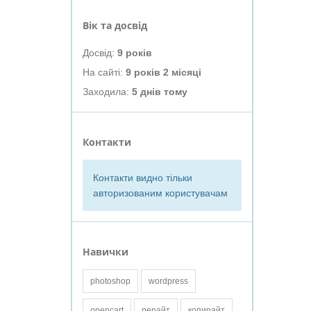
Вік та досвід
Досвід:
9 років
На сайті:
9 років 2 місяці
Заходила:
5 днів тому
Контакти
Контакти видно тільки
авторизованим користувачам
Навички
photoshop
wordpress
opencart
рерайт
копирайт