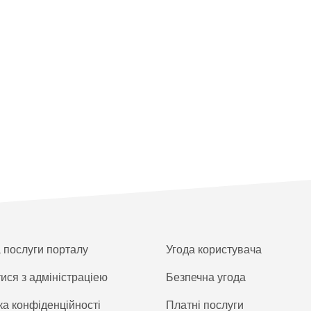
а послуги порталу
Угода користувача
тися з адміністраціею
Безпечна угода
ка конфіденційності
Платнi послуги