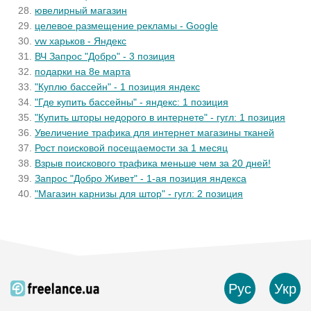
ювелирный магазин
целевое размещение рекламы - Google
vw харьков - Яндекс
ВЧ Запрос "Добро" - 3 позиция
подарки на 8е марта
"Куплю бассейн" - 1 позиция яндекс
"Где купить бассейны" - яндекс: 1 позиция
"Купить шторы недорого в интернете" - гугл: 1 позиция
Увеличение трафика для интернет магазины тканей
Рост поисковой посещаемости за 1 месяц
Взрыв поискового трафика меньше чем за 20 дней!
Запрос "Добро Живет" - 1-ая позиция яндекса
"Магазин карнизы для штор" - гугл: 2 позиция
Рус
Укр