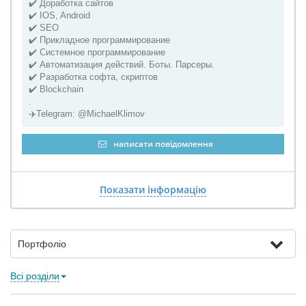
✔️ Доработка сайтов
✔️ IOS, Android
✔️ SEO
✔️ Прикладное программирование
✔️ Системное программирование
✔️ Автоматизация действий. Боты. Парсеры.
✔️ Разработка софта, скриптов
✔️ Blockchain
.
✈️Telegram: @MichaelKlimov
написати повідомлення
Показати інформацію
Портфоліо
Всі розділи