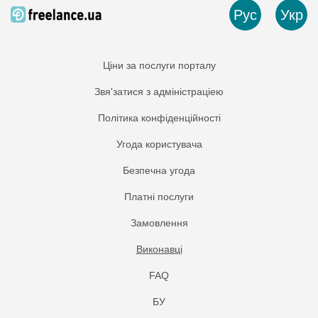
Рус
Укр
Ціни за послуги порталу
Звя'затися з адміністраціею
Політика конфіденційності
Угода користувача
Безпечна угода
Платнi послуги
Замовлення
Виконавці
FAQ
БУ