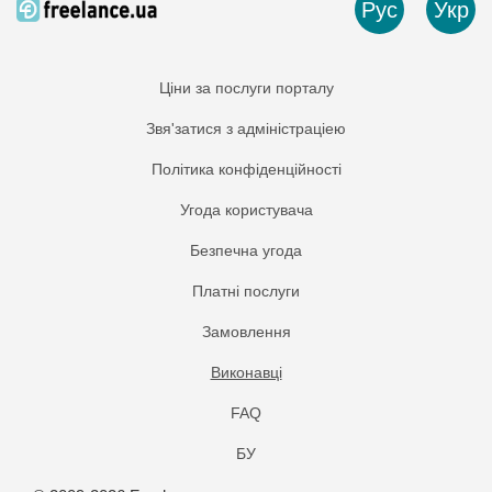
Рус
Укр
Ціни за послуги порталу
Звя'затися з адміністраціею
Політика конфіденційності
Угода користувача
Безпечна угода
Платнi послуги
Замовлення
Виконавці
FAQ
БУ