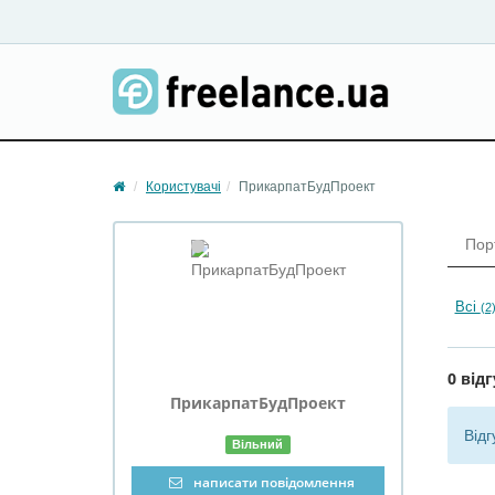
Користувачі
ПрикарпатБудПроект
Пор
Всі
(2
0 відг
ПрикарпатБудПроект
Відг
Вільний
написати повідомлення