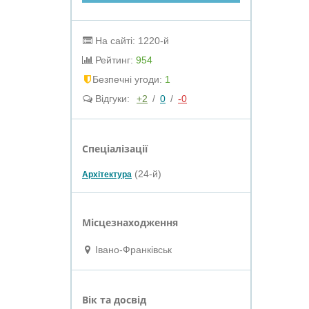
На сайті: 1220-й
Рейтинг:
954
Безпечні угоди:
1
Відгуки:
+2
/
0
/
-0
Спеціалізації
(24-й)
Архітектура
Місцезнаходження
Івано-Франківськ
Вік та досвід