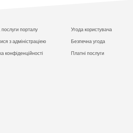
а послуги порталу
Угода користувача
тися з адміністраціею
Безпечна угода
ка конфіденційності
Платнi послуги