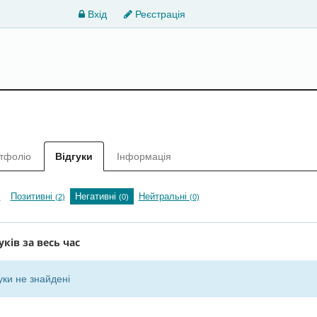
Вхід
Реєстрація
тфоліо
Відгуки
Інформація
Позитивні
Негативні
Нейтральні
)
(2)
(0)
(0)
уків за весь час
уки не знайдені