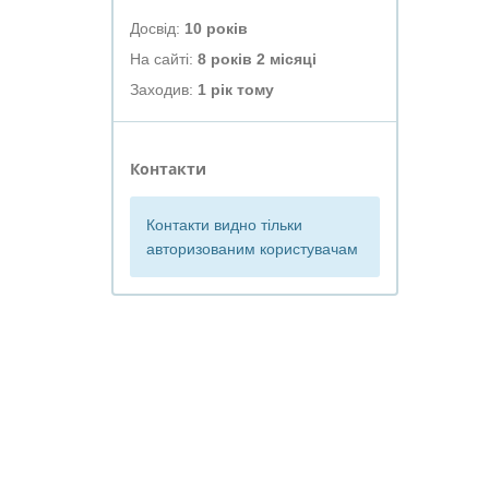
Досвід:
10 років
На сайті:
8 років 2 місяці
Заходив:
1 рік тому
Контакти
Контакти видно тільки
авторизованим користувачам