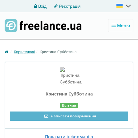
Вхід
Реєстрація
Меню
Користувачі
Кристина Cубботина
Кристина
Cубботина
Вільний
написати повідомлення
Показати інформацію