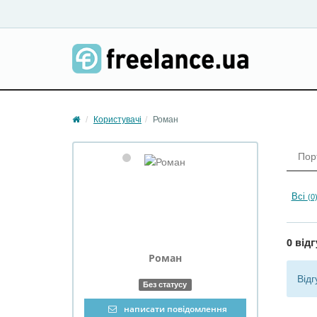
Користувачі
Роман
Пор
Всі
(0
0 відг
Роман
Відг
Без статусу
написати повідомлення