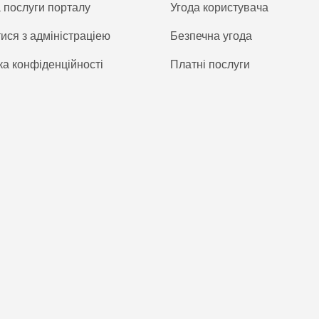
а послуги порталу
Угода користувача
тися з адміністраціею
Безпечна угода
ка конфіденційності
Платнi послуги