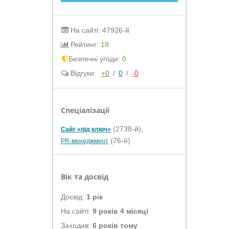
На сайті: 47926-й
Рейтинг:
18
Безпечні угоди:
0
Відгуки:
+0
/
0
/
-0
Спеціалізації
(2738-й),
Сайт «під ключ»
(76-й)
PR-менеджмент
Вік та досвід
Досвід:
1 рік
На сайті:
9 років 4 місяці
Заходив:
6 років тому