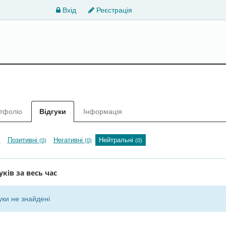
Вхід
Реєстрація
тфоліо
Відгуки
Інформація
Позитивні
Негативні
Нейтральні
)
(0)
(0)
(0)
уків за весь час
уки не знайдені