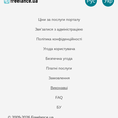
Рус
Укр
Ціни за послуги порталу
Звя'затися з адміністраціею
Політика конфіденційності
Угода користувача
Безпечна угода
Платнi послуги
Замовлення
Виконавці
FAQ
БУ
© 2009-2026 Freelance.ua