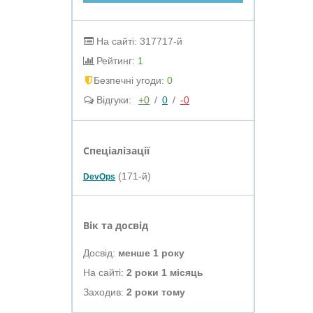
На сайті: 317717-й
Рейтинг:
1
Безпечні угоди:
0
Відгуки:
+0
/
0
/
-0
Спеціалізації
(171-й)
DevOps
Вік та досвід
Досвід:
менше 1 року
На сайті:
2 роки 1 місяць
Заходив:
2 роки тому