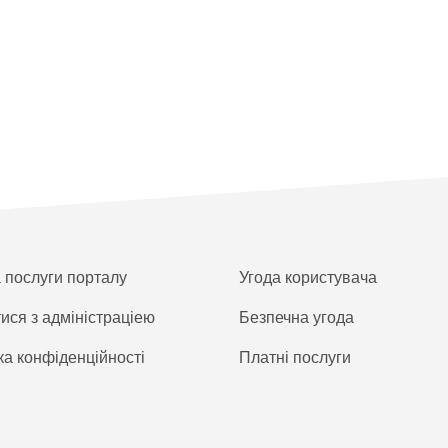
а послуги порталу
Угода користувача
тися з адміністраціею
Безпечна угода
ка конфіденційності
Платнi послуги