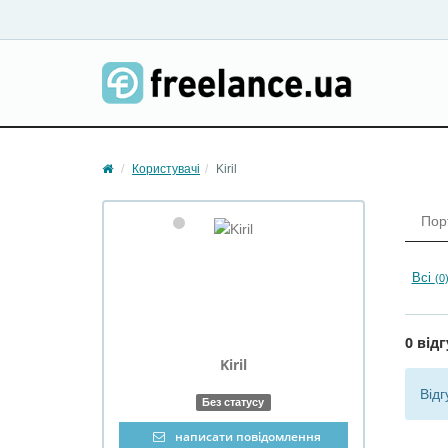
Користувачі
Kiril
Пор
Всі
(0
0 відг
Kiril
Відг
Без статусу
написати повідомлення