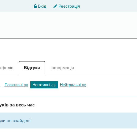
Вхід
Реєстрація
тфоліо
Відгуки
Інформація
Позитивні
Негативні
Нейтральні
)
(0)
(0)
(0)
уків за весь час
уки не знайдені