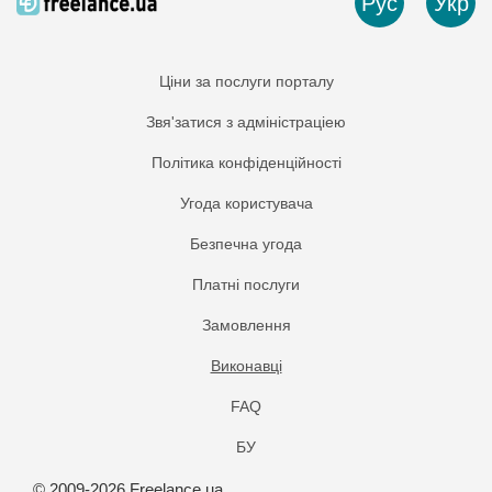
Рус
Укр
Ціни за послуги порталу
Звя'затися з адміністраціею
Політика конфіденційності
Угода користувача
Безпечна угода
Платнi послуги
Замовлення
Виконавці
FAQ
БУ
© 2009-2026 Freelance.ua