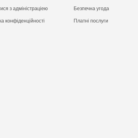
тися з адміністраціею
Безпечна угода
ка конфіденційності
Платнi послуги