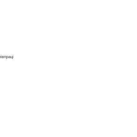
івпраці