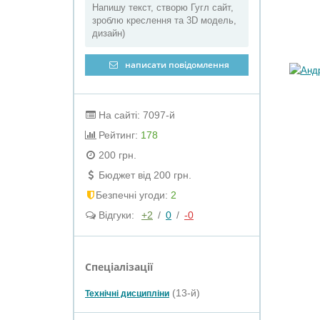
Напишу текст, створю Гугл сайт,
зроблю креслення та 3D модель,
дизайн)
написати повідомлення
На сайті: 7097-й
Рейтинг:
178
200 грн.
Бюджет від 200 грн.
Безпечні угоди:
2
Відгуки:
+2
/
0
/
-0
Спеціалізації
(13-й)
Технічні дисципліни