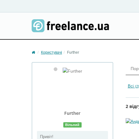
Користувачі
Further
Пор
Всі
(2
2 відг
Further
Вільний
Привіт!