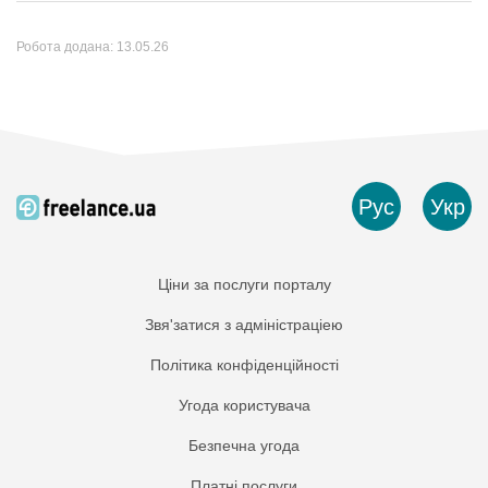
Робота додана:
13.05.26
Рус
Укр
Ціни за послуги порталу
Звя'затися з адміністраціею
Політика конфіденційності
Угода користувача
Безпечна угода
Платнi послуги