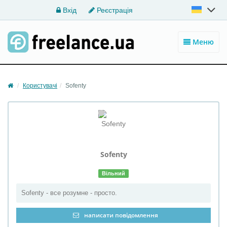
Вхід
Реєстрація
Меню
Користувачі
Sofenty
Sofenty
Вільний
Sofenty - все розумне - просто.
написати повідомлення