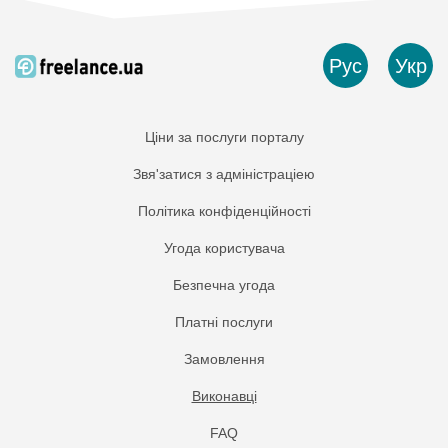
Рус
Укр
Ціни за послуги порталу
Звя'затися з адміністраціею
Політика конфіденційності
Угода користувача
Безпечна угода
Платнi послуги
Замовлення
Виконавці
FAQ