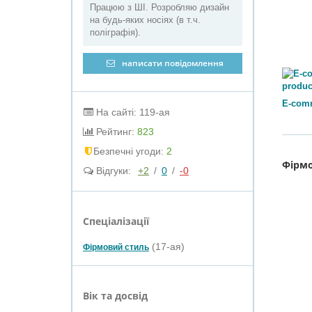
Працюю з ШІ. Розробляю дизайн
на будь-яких носіях (в т.ч.
поліграфія).
написати повідомлення
E-comm
На сайті: 119-ая
Рейтинг:
823
Безпечні угоди:
2
Фірм
Відгуки:
+2
/
0
/
-0
Спеціалізації
(17-ая)
Фірмовий стиль
Вік та досвід