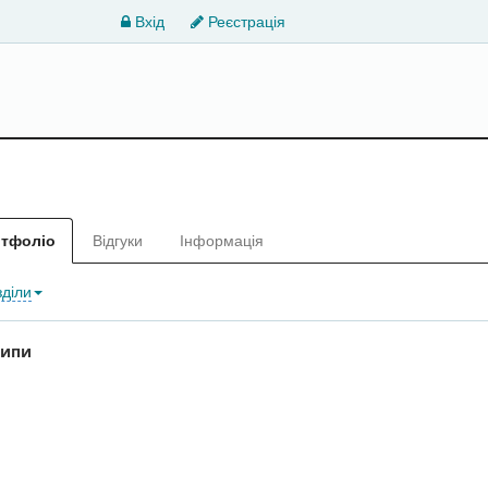
Вхід
Реєстрація
тфоліо
Відгуки
Інформація
зділи
типи