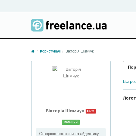
Користувачі
Вікторія Шимчук
Пор
Всі ро
Лого
Вікторія
Шимчук
PRO
Вільний
Створюю логотипи та айдентику.