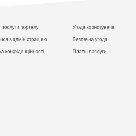
а послуги порталу
Угода користувача
тися з адміністраціею
Безпечна угода
ка конфіденційності
Платнi послуги