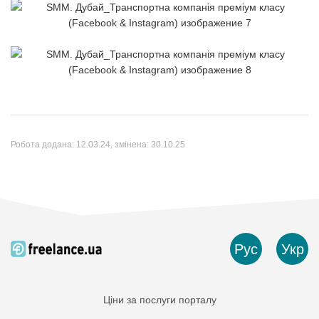
Робота додана:
12.03.24
, змінена:
30.10.25
Рус
Укр
Ціни за послуги порталу