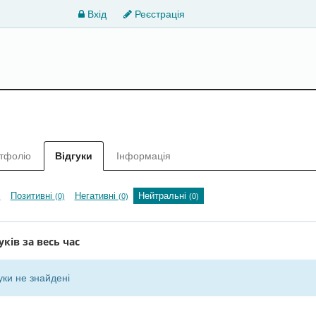
Вхід
Реєстрація
тфоліо
Відгуки
Інформація
Позитивні
Негативні
Нейтральні
)
(0)
(0)
(0)
уків за весь час
уки не знайдені