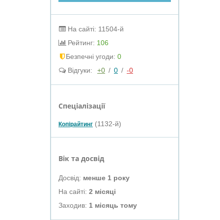
На сайті: 11504-й
Рейтинг:
106
Безпечні угоди:
0
Відгуки:
+0
/
0
/
-0
Спеціалізації
(1132-й)
Копірайтинг
Вік та досвід
Досвід:
менше 1 року
На сайті:
2 місяці
Заходив:
1 місяць тому