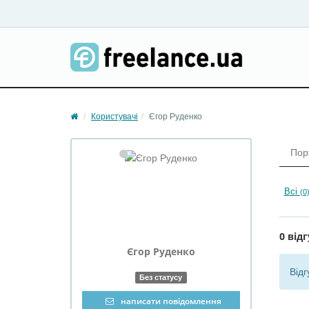
Користувачі
Єгор Руденко
Пор
Всі
(0
0 відг
Єгор
Руденко
Відг
Без статусу
написати повідомлення