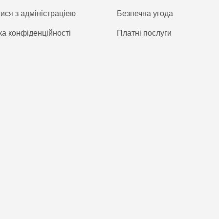
тися з адміністраціею
Безпечна угода
ка конфіденційності
Платнi послуги