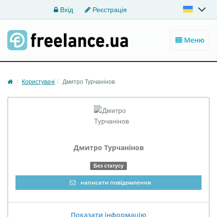
Вхід
Реєстрація
Меню
Користувачі
Дмитро Турчанiнов
Дмитро
Турчанiнов
Без статусу
написати повідомлення
Показати інформацію