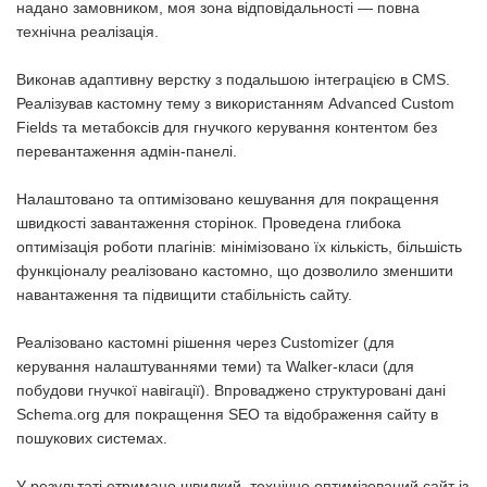
надано замовником, моя зона відповідальності — повна
технічна реалізація.
Виконав адаптивну верстку з подальшою інтеграцією в CMS.
Реалізував кастомну тему з використанням Advanced Custom
Fields та метабоксів для гнучкого керування контентом без
перевантаження адмін-панелі.
Налаштовано та оптимізовано кешування для покращення
швидкості завантаження сторінок. Проведена глибока
оптимізація роботи плагінів: мінімізовано їх кількість, більшість
функціоналу реалізовано кастомно, що дозволило зменшити
навантаження та підвищити стабільність сайту.
Реалізовано кастомні рішення через Customizer (для
керування налаштуваннями теми) та Walker-класи (для
побудови гнучкої навігації). Впроваджено структуровані дані
Schema.org для покращення SEO та відображення сайту в
пошукових системах.
У результаті отримано швидкий, технічно оптимізований сайт із