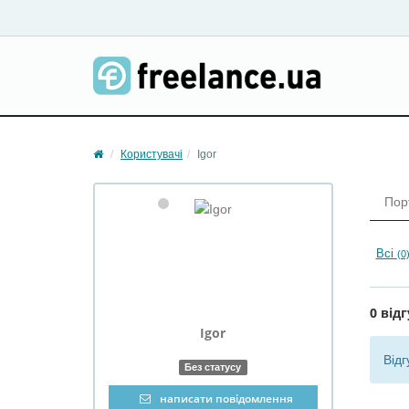
Користувачі
Igor
Пор
Всі
(0
0 відг
Igor
Відг
Без статусу
написати повідомлення