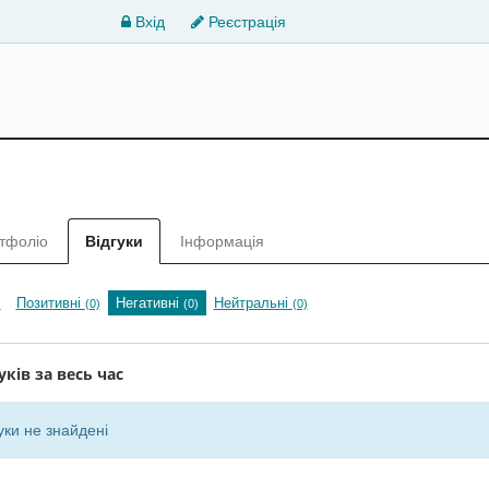
Вхід
Реєстрація
тфоліо
Відгуки
Інформація
Позитивні
Негативні
Нейтральні
)
(0)
(0)
(0)
уків за весь час
уки не знайдені