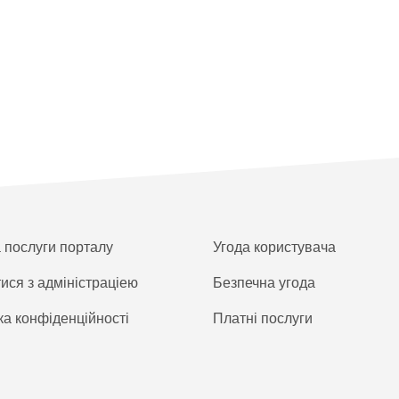
а послуги порталу
Угода користувача
тися з адміністраціею
Безпечна угода
ка конфіденційності
Платнi послуги