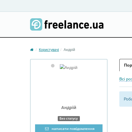
Користувачі
Андрій
Пор
Всі ро
Робо
Андрій
Без статусу
написати повідомлення