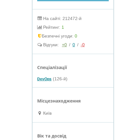
На сайті: 212472-й
Рейтинг:
1
Безпечні угоди:
0
Відгуки:
+0
/
0
/
-0
Спеціалізації
(126-й)
DevOps
Місцезнаходження
Київ
Вік та досвід