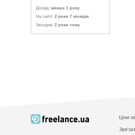
Досвід:
менше 1 року
На сайті:
2 роки 7 місяців
Заходив:
2 роки тому
Ціни з
Звя'за