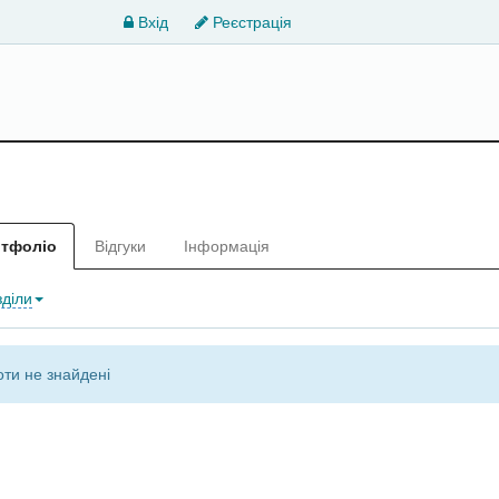
Вхід
Реєстрація
тфоліо
Відгуки
Інформація
зділи
ти не знайдені