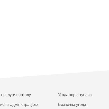
а послуги порталу
Угода користувача
тися з адміністраціею
Безпечна угода