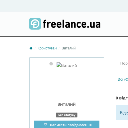
Користувачі
Виталий
Пор
Всі
(0
0 відг
Виталий
Відг
Без статусу
написати повідомлення