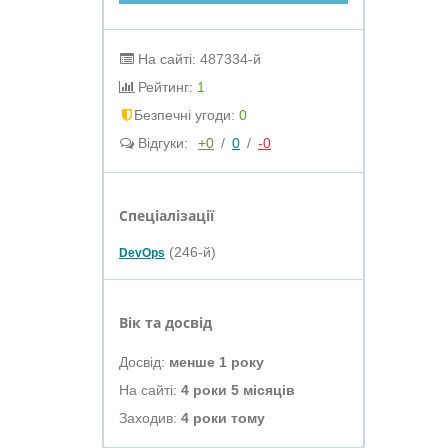
На сайті: 487334-й
Рейтинг:
1
Безпечні угоди:
0
Відгуки:
+0
/
0
/
-0
Спеціалізації
(246-й)
DevOps
Вік та досвід
Досвід:
менше 1 року
На сайті:
4 роки 5 місяців
Заходив:
4 роки тому