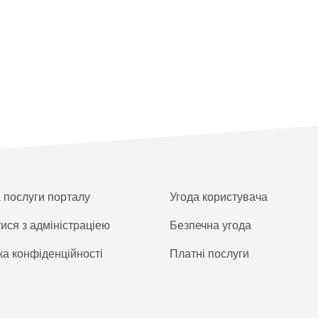
а послуги порталу
Угода користувача
тися з адміністраціею
Безпечна угода
ка конфіденційності
Платнi послуги