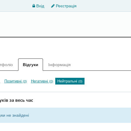
Вхід
Реєстрація
тфоліо
Відгуки
Інформація
Позитивні
Негативні
Нейтральні
)
(0)
(0)
(0)
уків за весь час
уки не знайдені