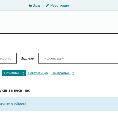
Вхід
Реєстрація
тфоліо
Відгуки
Інформація
Позитивні
Негативні
Нейтральні
)
(0)
(0)
(0)
уків за весь час
уки не знайдені