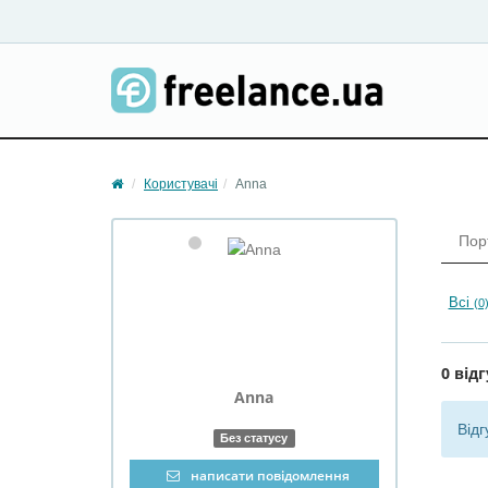
Користувачі
Anna
Пор
Всі
(0
0 відг
Anna
Відг
Без статусу
написати повідомлення