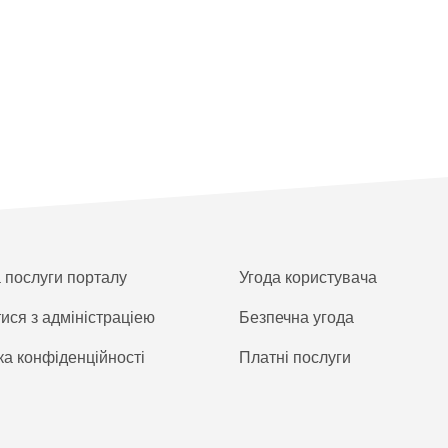
а послуги порталу
Угода користувача
тися з адміністраціею
Безпечна угода
ка конфіденційності
Платнi послуги