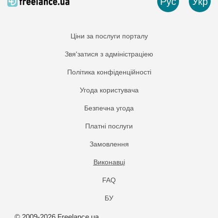
Рус
Укр
Ціни за послуги порталу
Звя'затися з адміністраціею
Політика конфіденційності
Угода користувача
Безпечна угода
Платнi послуги
Замовлення
Виконавці
FAQ
БУ
© 2009-2026 Freelance.ua