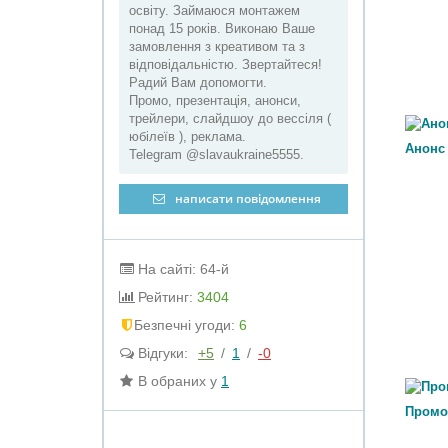
освіту. Займаюся монтажем
понад 15 років. Виконаю Ваше
замовлення з креативом та з
відповідальністю. Звертайтеся!
Радий Вам допомогти.
Промо, презентація, анонси,
трейлери, слайдшоу до вессіля (
юбілеїв ), реклама.
Анонс
Telegram @slavaukraine5555.
написати повідомлення
На сайті: 64-й
Рейтинг:
3404
Безпечні угоди:
6
Відгуки:
+5
/
1
/
-0
В обраних у
1
Промо