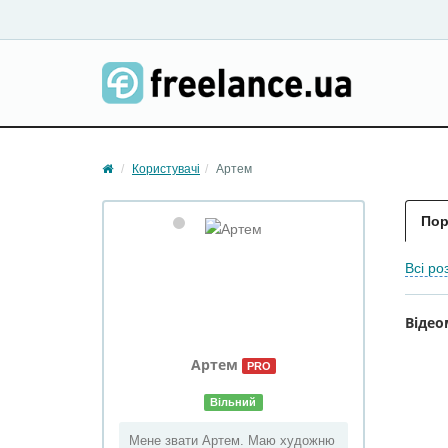
Користувачі
Артем
Пор
Всі ро
Віде
Артем
PRO
Вільний
Мене звати Артем. Маю художню