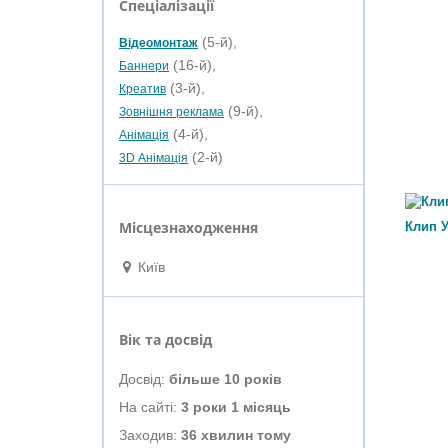
Спеціалізації
(5-й),
Відеомонтаж
(16-й),
Баннери
(3-й),
Креатив
(9-й),
Зовнішня реклама
(4-й),
Анімація
(2-й)
3D Анімація
Місцезнаходження
Клип 
Київ
Вік та досвід
Досвід:
більше 10 років
На сайті:
3 роки 1 місяць
Заходив:
36 хвилин тому