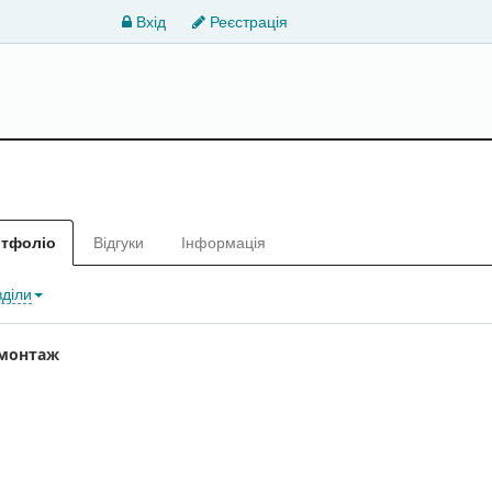
Вхід
Реєстрація
тфоліо
Відгуки
Інформація
зділи
омонтаж