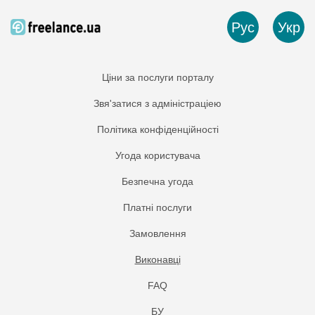
Рус
Укр
Ціни за послуги порталу
Звя'затися з адміністраціею
Політика конфіденційності
Угода користувача
Безпечна угода
Платнi послуги
Замовлення
Виконавці
FAQ
БУ