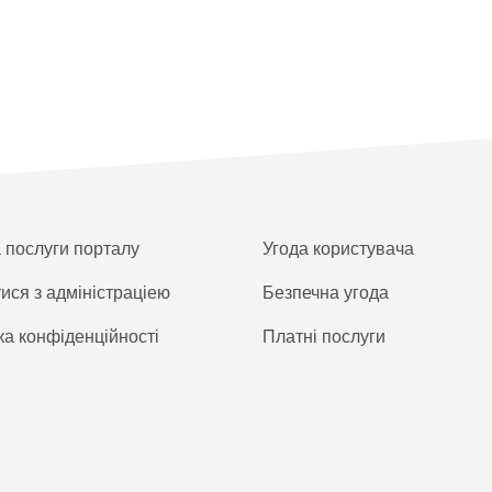
а послуги порталу
Угода користувача
тися з адміністраціею
Безпечна угода
ка конфіденційності
Платнi послуги