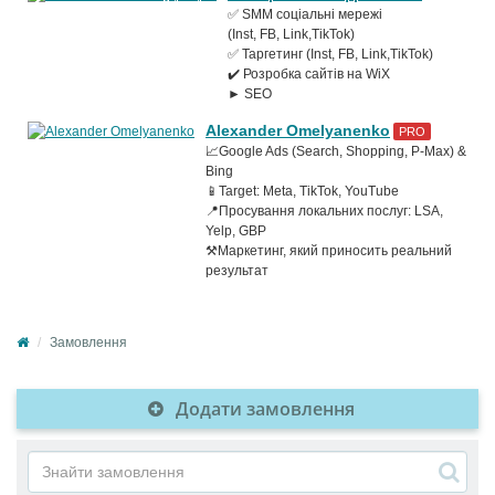
✅ SMM соціальні мережі
(Inst, FB, Link,TikTok)
✅ Таргетинг (Inst, FB, Link,TikTok)
✔️ Розробка сайтів на WiX
► SEO
Alexander Omelyanenko
PRO
📈Google Ads (Search, Shopping, P-Max) &
Bing
📱Target: Meta, TikTok, YouTube
📍Просування локальних послуг: LSA,
Yelp, GBP
⚒️Маркетинг, який приносить реальний
результат
Замовлення
Додати замовлення