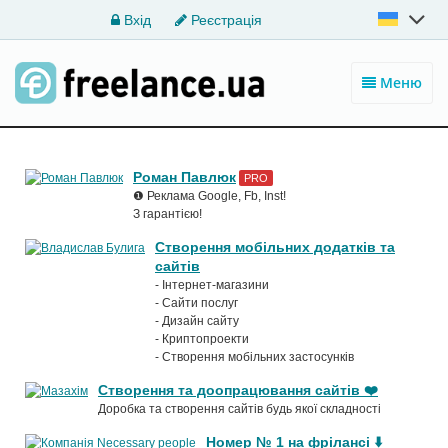
Вхід
Реєстрація
Меню
Роман Павлюк
PRO
❶ Реклама Google, Fb, Inst!
З гарантією!
Створення мобільних додатків та
сайтів
- Інтернет-магазини
- Сайти послуг
- Дизайн сайту
- Криптопроекти
- Створення мобільних застосунків
Створення та доопрацювання сайтів ❤️
Доробка та створення сайтів будь якої складності
Номер № 1 на фрілансі ⬇️