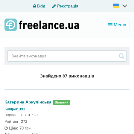
Вхід
Реєстрація
Меню
Знайдено
87 виконавців
Катерина Аркулінська
Вільний
Копірайтинг
Відгуки:
+0
/
0
/
-0
Рейтинг:
273
Ціна: 70 грн.