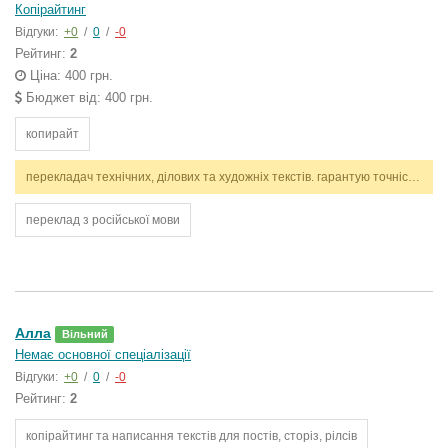
Копірайтинг
Відгуки:
+0
/
0
/
-0
Рейтинг:
2
Ціна: 400 грн.
Бюджет від: 400 грн.
копирайт
перекладач технічних, ділових та художніх текстів. гарантую точність, стилістичну відповідність і дотримання термінів. працюю з англійською та українською мовами.
переклад з російської мови
Алла
Вільний
Немає основної спеціалізації
Відгуки:
+0
/
0
/
-0
Рейтинг:
2
копірайтинг та написання текстів для постів, сторіз, рілсів