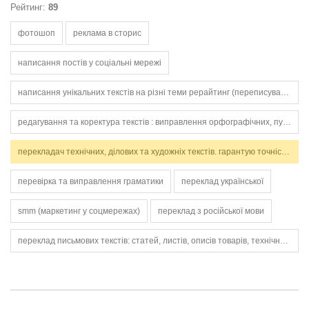
Рейтинг:
89
фотошоп
реклама в сторис
написання постів у соціальні мережі
написання унікальних текстів на різні теми рерайтинг (переписування текстів без втрати сенсу) складання описів товарів для інтернет-магазинів написання статей для блогів та соцмереж робота з ключовими словами (seo — базовий рівень) грамотна українськ
редагування та коректура текстів : виправлення орфографічних, пунктуаційних, граматичних помилок.
перекладач технічних, ділових та художніх текстів. гарантую точність, стилістичну відповідність і дотримання термінів. працюю з англійською та українською мовами.
перевірка та виправлення граматики
переклад української
smm (маркетинг у соцмережах)
переклад з російської мови
переклад письмових текстів: статей, листів, описів товарів, технічних інструкцій