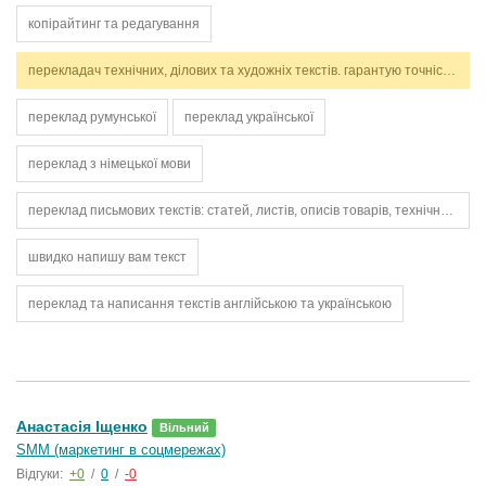
копірайтинг та редагування
перекладач технічних, ділових та художніх текстів. гарантую точність, стилістичну відповідність і дотримання термінів. працюю з англійською та українською мовами.
переклад румунської
переклад української
переклад з німецької мови
переклад письмових текстів: статей, листів, описів товарів, технічних інструкцій
швидко напишу вам текст
переклад та написання текстів англійською та українською
Анастасія Іщенко
Вільний
SMM (маркетинг в соцмережах)
Відгуки:
+0
/
0
/
-0