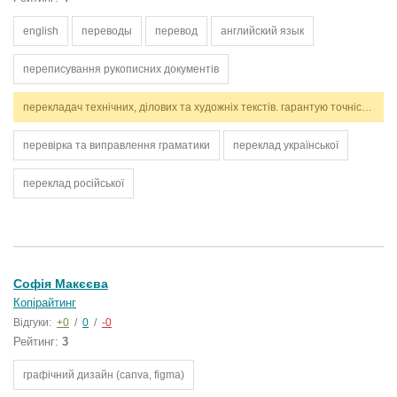
english
переводы
перевод
английский язык
переписування рукописних документів
перекладач технічних, ділових та художніх текстів. гарантую точність, стилістичну відповідність і дотримання термінів. працюю з англійською та українською мовами.
перевірка та виправлення граматики
переклад української
переклад російської
Софія Макєєва
Копірайтинг
Відгуки:
+0
/
0
/
-0
Рейтинг:
3
графічний дизайн (canva, figma)