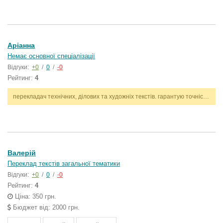
Аріанна
Немає основної спеціалізації
Відгуки:
+0
/
0
/
-0
Рейтинг:
4
перекладач технічних, ділових та художніх текстів. гарантую точність, стилістичну відповідність і дотримання термінів. працюю з англійською та українською мовами.
Валерій
Переклад текстів загальної тематики
Відгуки:
+0
/
0
/
-0
Рейтинг:
4
Ціна: 350 грн.
Бюджет від: 2000 грн.