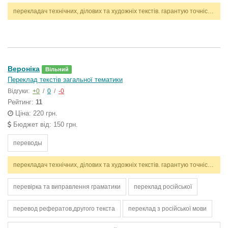
перекладач технічних, ділових та художніх текстів. гарантую точність, стилістичну відповідність і дотримання термінів. працюю з англійською та українською мовами.
Вероніка
Вільний
Переклад текстів загальної тематики
Відгуки:
+0
/
0
/
-0
Рейтинг:
11
Ціна: 220 грн.
Бюджет від: 150 грн.
переводы
перекладач технічних, ділових та художніх текстів. гарантую точність, стилістичну відповідність і дотримання термінів. працюю з англійською та українською мовами.
перевірка та виправлення граматики
переклад російської
перевод рефератов,другого текста
переклад з російської мови