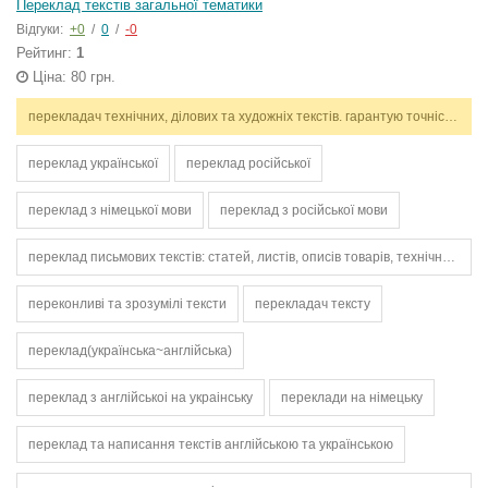
Переклад текстів загальної тематики
Відгуки:
+0
/
0
/
-0
Рейтинг:
1
Ціна: 80 грн.
перекладач технічних, ділових та художніх текстів. гарантую точність, стилістичну відповідність і дотримання термінів. працюю з англійською та українською мовами.
переклад української
переклад російської
переклад з німецької мови
переклад з російської мови
переклад письмових текстів: статей, листів, описів товарів, технічних інструкцій
переконливі та зрозумілі тексти
перекладач тексту
переклад(українська~англійська)
переклад з англійськоі на украінську
переклади на німецьку
переклад та написання текстів англійською та українською