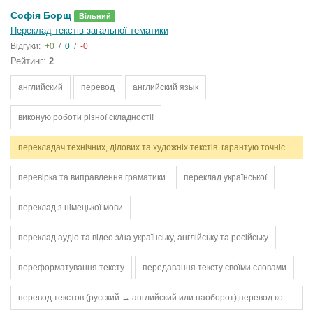
Софія Борщ
Вільний
Переклад текстів загальної тематики
Відгуки:
+0
/
0
/
-0
Рейтинг:
2
английский
перевод
английский язык
виконую роботи різної складності!
перекладач технічних, ділових та художніх текстів. гарантую точність, стилістичну відповідність і дотримання термінів. працюю з англійською та українською мовами.
перевірка та виправлення граматики
переклад української
переклад з німецької мови
переклад аудіо та відео з/на українську, англійську та російську
переформатування тексту
передавання тексту своїми словами
перевод текстов (русский ↔️ английский или наоборот),перевод коротких статей,перевод сообщений и писем,проверка грамматики и орфографии,работа с текстами для сайтов