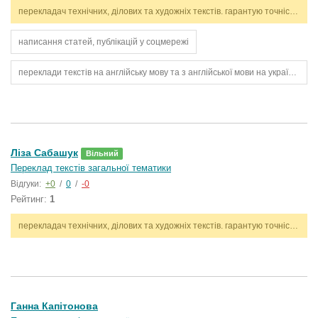
перекладач технічних, ділових та художніх текстів. гарантую точність, стилістичну відповідність і дотримання термінів. працюю з англійською та українською мовами.
написання статей, публікацій у соцмережі
переклади текстів на англійську мову та з англійської мови на українську.
Ліза Сабашук
Вільний
Переклад текстів загальної тематики
Відгуки:
+0
/
0
/
-0
Рейтинг:
1
перекладач технічних, ділових та художніх текстів. гарантую точність, стилістичну відповідність і дотримання термінів. працюю з англійською та українською мовами.
Ганна Капітонова