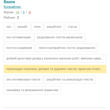
Вадим
Копірайтинг
Відгуки:
+0
/
0
/
-0
Рейтинг:
2
seo
рерайт
smm
рерайтинг
статьи
seo оптимизация
редагування текстів українською
пости в соцмережі
тексти (копірайтинг, пости, редагування)
добрий день! маю досвід у написанні шкільних робіт, виконаю швидко та грамотно. готова взятись вже зараз.
перекладач технічних, ділових та художніх текстів. гарантую точність, стилістичну відповідність і дотримання термінів. працюю з англійською та українською мовами.
seo-оптимізовані тексти
рерайтинг та унікалізація текстів
перевірка та виправлення граматики