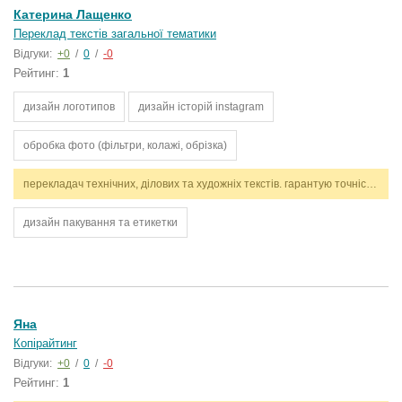
Катерина Лащенко
Переклад текстів загальної тематики
Відгуки:
+0
/
0
/
-0
Рейтинг:
1
дизайн логотипов
дизайн історій instagram
обробка фото (фільтри, колажі, обрізка)
перекладач технічних, ділових та художніх текстів. гарантую точність, стилістичну відповідність і дотримання термінів. працюю з англійською та українською мовами.
дизайн пакування та етикетки
Яна
Копірайтинг
Відгуки:
+0
/
0
/
-0
Рейтинг:
1