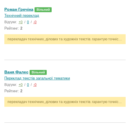
Роман Гречіна
Вільний
Технічний переклад
Відгуки:
+0
/
0
/
-0
Рейтинг:
2
перекладач технічних, ділових та художніх текстів. гарантую точність, стилістичну відповідність і дотримання термінів. працюю з англійською та українською мовами.
Ваня Фалес
Вільний
Переклад текстів загальної тематики
Відгуки:
+0
/
0
/
-0
Рейтинг:
2
перекладач технічних, ділових та художніх текстів. гарантую точність, стилістичну відповідність і дотримання термінів. працюю з англійською та українською мовами.