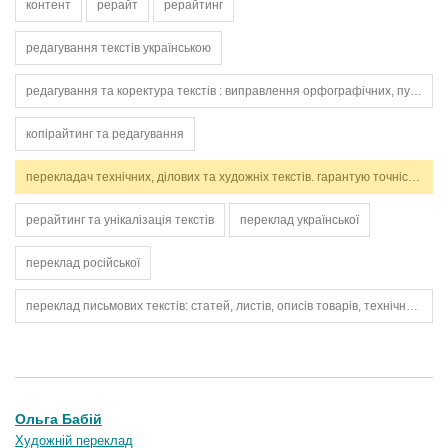
контент
рерайт
рерайтинг
редагування текстів українською
редагування та коректура текстів : виправлення орфографічних, пунктуаційних, граматичних помилок.
копірайтинг та редагування
перекладач технічних, ділових та художніх текстів. гарантую точність, стилістичну відповідність і дотримання термінів. працюю з англійською та українською мовами.
рерайтинг та унікалізація текстів
переклад української
переклад російської
переклад письмових текстів: статей, листів, описів товарів, технічних інструкцій
Ольга Бабій
Художній переклад