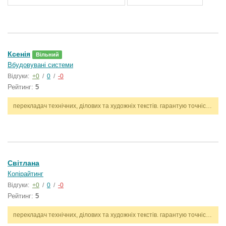
Ксенія
Вільний
Вбудовувані системи
Відгуки:
+0
/
0
/
-0
Рейтинг:
5
перекладач технічних, ділових та художніх текстів. гарантую точність, стилістичну відповідність і дотримання термінів. працюю з англійською та українською мовами.
Світлана
Копірайтинг
Відгуки:
+0
/
0
/
-0
Рейтинг:
5
перекладач технічних, ділових та художніх текстів. гарантую точність, стилістичну відповідність і дотримання термінів. працюю з англійською та українською мовами.