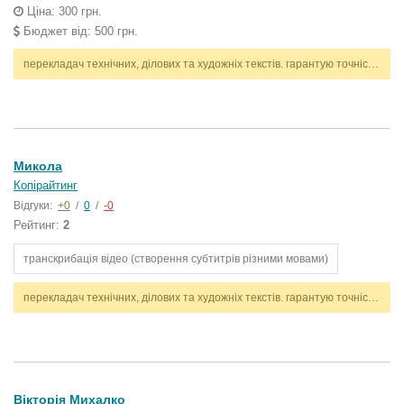
Ціна: 300 грн.
Бюджет від: 500 грн.
перекладач технічних, ділових та художніх текстів. гарантую точність, стилістичну відповідність і дотримання термінів. працюю з англійською та українською мовами.
Микола
Копірайтинг
Відгуки:
+0
/
0
/
-0
Рейтинг:
2
транскрибація відео (створення субтитрів різними мовами)
перекладач технічних, ділових та художніх текстів. гарантую точність, стилістичну відповідність і дотримання термінів. працюю з англійською та українською мовами.
Вікторія Михалко