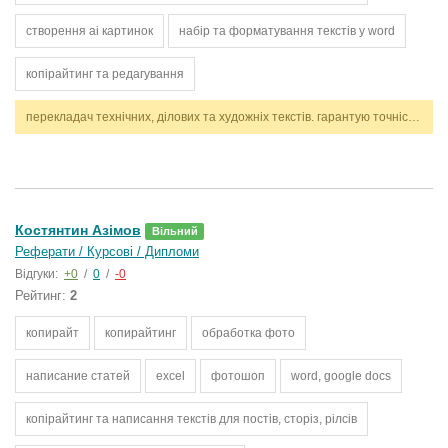
створення ai картинок
набір та форматування текстів у word
копірайтинг та редагування
перекладач технічних, ділових та художніх текстів. гарантую точність, стилістичну відповідність і дотримання термінів. працюю з англійською та українською мовами.
Костянтин Азімов
Вільний
Реферати / Курсові / Дипломи
Відгуки:
+0
/
0
/
-0
Рейтинг:
2
копирайт
копирайтинг
обработка фото
написание статей
excel
фотошоп
word, google docs
копірайтинг та написання текстів для постів, сторіз, рілсів