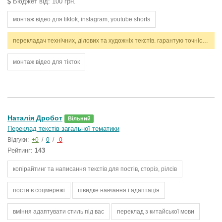
Бюджет від: 100 грн.
монтаж відео для tiktok, instagram, youtube shorts
перекладач технічних, ділових та художніх текстів. гарантую точність, стилістичну відповідність і дотримання термінів. працюю з англійською та українською мовами.
монтаж відео для тікток
Наталія Дробот
Вільний
Переклад текстів загальної тематики
Відгуки:
+0
/
0
/
-0
Рейтинг:
143
копірайтинг та написання текстів для постів, сторіз, рілсів
пости в соцмережі
швидке навчання і адаптація
вміння адаптувати стиль під вас
переклад з китайської мови