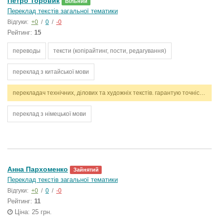
Петро Торовик
Вільний
Переклад текстів загальної тематики
Відгуки:
+0
/
0
/
-0
Рейтинг:
15
переводы
тексти (копірайтинг, пости, редагування)
переклад з китайської мови
перекладач технічних, ділових та художніх текстів. гарантую точність, стилістичну відповідність і дотримання термінів. працюю з англійською та українською мовами.
переклад з німецької мови
Анна Пархоменко
Зайнятий
Переклад текстів загальної тематики
Відгуки:
+0
/
0
/
-0
Рейтинг:
11
Ціна: 25 грн.