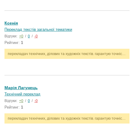
Ксенія
Переклад текстів загальної тематики
Відгуки:
+0
/
0
/
-0
Рейтинг:
1
перекладач технічних, ділових та художніх текстів. гарантую точність, стилістичну відповідність і дотримання термінів. працюю з англійською та українською мовами.
Марія Лагунець
Технічний переклад
Відгуки:
+0
/
0
/
-0
Рейтинг:
1
перекладач технічних, ділових та художніх текстів. гарантую точність, стилістичну відповідність і дотримання термінів. працюю з англійською та українською мовами.