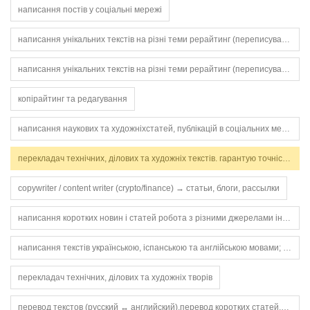
написання постів у соціальні мережі
написання унікальних текстів на різні теми рерайтинг (переписування текстів без втрати сенсу) складання описів товарів для інтернет-магазинів написання статей для блогів та соцмереж робота з ключовими словами (seo — базовий рівень) грамотна українськ
написання унікальних текстів на різні теми рерайтинг (переписування текстів без втрати сенсу) складання описів товарів для інтернет-магазинів написання статей для блогів та соцмереж робота з ключовими словами (seo — базовий рівень) грамотна українськ
копірайтинг та редагування
написання наукових та художніхстатей, публікацій в соціальних мережах, текстів на різну тематику
перекладач технічних, ділових та художніх текстів. гарантую точність, стилістичну відповідність і дотримання термінів. працюю з англійською та українською мовами.
copywriter / content writer (crypto/finance) → статьи, блоги, рассылки
написання коротких новин і статей робота з різними джерелами інформації швидко та грамотно викладати факти
написання текстів українською, іспанською та англійською мовами; редагування та коректура текстів; переклад українською, англійською та іспанською (en – b2, es – c1); створення унікального контенту під різні цілі
перекладач технічних, ділових та художніх творів
перевод текстов (русский ↔️ английский),перевод коротких статей,перевод сообщений и писем,проверка грамматики и орфографии,работа с текстами для сайтов