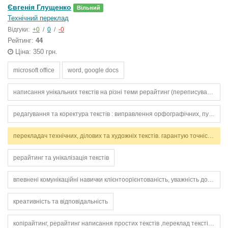
Євгенія Глущенко
Вільний
Технічний переклад
Відгуки:
+0
/
0
/
-0
Рейтинг:
44
Ціна: 350 грн.
microsoft office
word, google docs
написання унікальних текстів на різні теми рерайтинг (переписування текстів без втрати сенсу) складання описів товарів для інтернет-магазинів написання статей для блогів та соцмереж робота з ключовими словами (seo — базовий рівень) грамотна українськ
редагування та коректура текстів : виправлення орфографічних, пунктуаційних, граматичних помилок.
перекладач технічних, ділових та художніх текстів. гарантую точність, стилістичну відповідність і дотримання термінів. працюю з англійською та українською мовами.
рерайтинг та унікалізація текстів
впевнені комунікаційні навички клієнтоорієнтованість, уважність до деталей вміння швидко навчатися та працювати в команді відповідальність, організованість, пунктуальність стресостійкість та активна життєва позиція особисті якості комунікабельн
креативність та відповідальність
копірайтинг, рерайтинг написання простих текстів ,переклад текстів ua - en ,шкільні тексти / перекази ,креативні описи ,редагування текстів ,оформлення статей ,seo-тексти