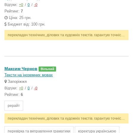
Відгуки:
+0
/
0
/
-0
Рейтинг:
7
Ціна: 25 грн.
Бюджет від: 100 грн.
перекладач технічних, ділових та художніх текстів. гарантую точність, стилістичну відповідність і дотримання термінів. працюю з англійською та українською мовами.
Максим Чернов
Вільний
Тексти на іноземних мовах
Запоріжжя
Відгуки:
+0
/
0
/
-0
Рейтинг:
6
рерайт
перекладач технічних, ділових та художніх текстів. гарантую точність, стилістичну відповідність і дотримання термінів. працюю з англійською та українською мовами.
перевірка та виправлення граматики
коректура українською