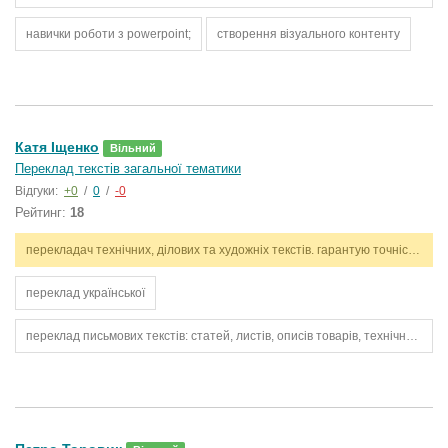
навички роботи з powerpoint;
створення візуального контенту
Катя Іщенко
Вільний
Переклад текстів загальної тематики
Відгуки:
+0
/
0
/
-0
Рейтинг:
18
перекладач технічних, ділових та художніх текстів. гарантую точність, стилістичну відповідність і дотримання термінів. працюю з англійською та українською мовами.
переклад української
переклад письмових текстів: статей, листів, описів товарів, технічних інструкцій