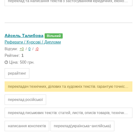
переклад та написання текстів з застосуванням юридичних, економічних, політичних та технічних термінів
Айсель Талибова
Вільний
Реферати / Курсові / Дипломи
Відгуки:
+0
/
0
/
-0
Рейтинг:
1
Ціна: 500 грн.
рерайтинг
перекладач технічних, ділових та художніх текстів. гарантую точність, стилістичну відповідність і дотримання термінів. працюю з англійською та українською мовами.
переклад російської
переклад письмових текстів: статей, листів, описів товарів, технічних інструкцій
написання конспектів
переклад(українська~англійська)