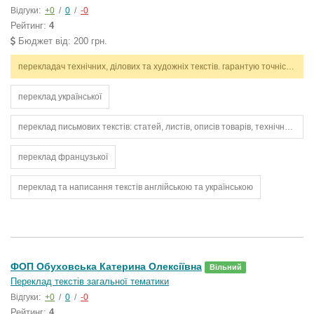
Відгуки:
+0
/
0
/
-0
Рейтинг:
4
Бюджет від: 200 грн.
перекладач технічних, ділових та художніх текстів. гарантую точність, стилістичну відповідність і дотримання термінів. працюю з англійською та українською мовами.
переклад української
переклад письмових текстів: статей, листів, описів товарів, технічних інструкцій
переклад французької
переклад та написання текстів англійською та українською
ФОП Обуховська Катерина Олексіївна
Вільний
Переклад текстів загальної тематики
Відгуки:
+0
/
0
/
-0
Рейтинг:
4