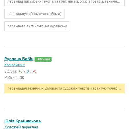
переклад письмових текстів: статей, листів, описів товарів, технічних інструкцій
переклад(українська~англійська)
переклад з англійськоі на украінську
Руслана Бабін
Вільний
Копірайтинг
Відгуки:
+0
/
0
/
-0
Рейтинг:
10
перекладач технічних, ділових та художніх текстів. гарантую точність, стилістичну відповідність і дотримання термінів. працюю з англійською та українською мовами.
Юлія Крайнюкова
Художній переклад