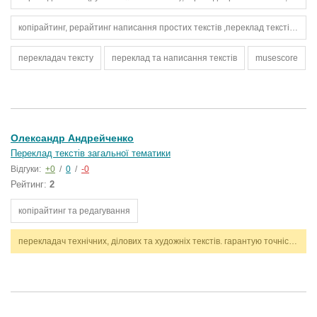
копірайтинг, рерайтинг написання простих текстів ,переклад текстів ua - en ,шкільні тексти / перекази ,креативні описи ,редагування текстів ,оформлення статей ,seo-тексти
перекладач тексту
переклад та написання текстів
musescore
Олександр Андрейченко
Переклад текстів загальної тематики
Відгуки:
+0
/
0
/
-0
Рейтинг:
2
копірайтинг та редагування
перекладач технічних, ділових та художніх текстів. гарантую точність, стилістичну відповідність і дотримання термінів. працюю з англійською та українською мовами.