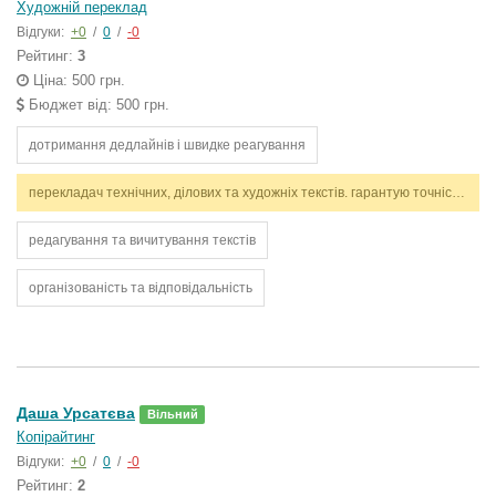
Художній переклад
Відгуки:
+0
/
0
/
-0
Рейтинг:
3
Ціна: 500 грн.
Бюджет від: 500 грн.
дотримання дедлайнів і швидке реагування
перекладач технічних, ділових та художніх текстів. гарантую точність, стилістичну відповідність і дотримання термінів. працюю з англійською та українською мовами.
редагування та вичитування текстів
організованість та відповідальність
Даша Урсатєва
Вільний
Копірайтинг
Відгуки:
+0
/
0
/
-0
Рейтинг:
2