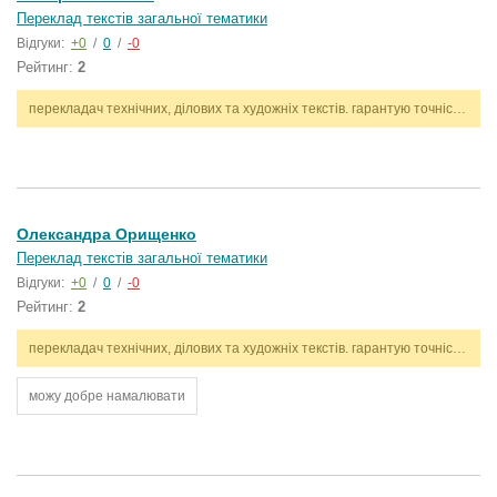
Переклад текстів загальної тематики
Відгуки:
+0
/
0
/
-0
Рейтинг:
2
перекладач технічних, ділових та художніх текстів. гарантую точність, стилістичну відповідність і дотримання термінів. працюю з англійською та українською мовами.
Олександра Орищенко
Переклад текстів загальної тематики
Відгуки:
+0
/
0
/
-0
Рейтинг:
2
перекладач технічних, ділових та художніх текстів. гарантую точність, стилістичну відповідність і дотримання термінів. працюю з англійською та українською мовами.
можу добре намалювати