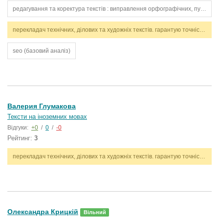
редагування та коректура текстів : виправлення орфографічних, пунктуаційних, граматичних помилок.
перекладач технічних, ділових та художніх текстів. гарантую точність, стилістичну відповідність і дотримання термінів. працюю з англійською та українською мовами.
seo (базовий аналіз)
Валерия Глумакова
Тексти на іноземних мовах
Відгуки:
+0
/
0
/
-0
Рейтинг:
3
перекладач технічних, ділових та художніх текстів. гарантую точність, стилістичну відповідність і дотримання термінів. працюю з англійською та українською мовами.
Олександра Крицкій
Вільний