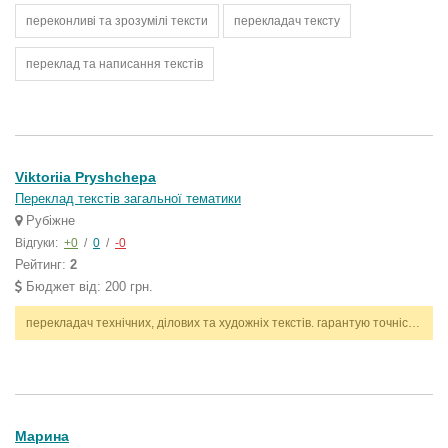
переконливі та зрозумілі тексти
перекладач тексту
переклад та написання текстів
Viktoriia Pryshchepa
Переклад текстів загальної тематики
Рубіжне
Відгуки:
+0
/
0
/
-0
Рейтинг:
2
Бюджет від: 200 грн.
перекладач технічних, ділових та художніх текстів. гарантую точність, стилістичну відповідність і дотримання термінів. працюю з англійською та українською мовами.
Марина