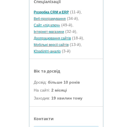
Спеціалізації
(11-й),
Розробка CRM и ERP
(34-й),
Веб-програмування
(49-й),
Сайт «під ключ»
(32-й),
Інтернет-магазини
(18-й),
Доопрацювання сайтів
(13-й),
Мобільні версії сайтів
(3-й)
Юзабіліті-аналіз
Вік та досвід
Досвід:
більше 10 років
На сайті:
2 місяці
Заходив:
19 хвилин тому
Контакти