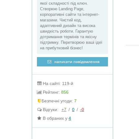
якої складності під ключ.
Створюю Landing Page,
корпоративні сайти та інтернет-
магазини. Чистий код,
адаптивний дизайн та висока
швидкість роботи. Гарантую
дотримання термінів та якісну
підтримку. Перетворюю ваші ідеї
на прибутковий бізнес!
написати повідомлення
На сайті: 119-й
Рейтинг:
856
Безпечні угоди:
7
Відгуки:
+7
/
0
/
-0
В обраних у
4