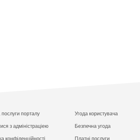
а послуги порталу
Угода користувача
тися з адміністраціею
Безпечна угода
ка конфіденційності
Платнi послуги