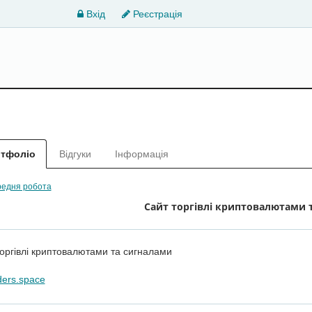
Вхід
Реєстрація
тфоліо
Відгуки
Інформація
едня робота
Сайт торгівлі криптовалютами 
оргівлі криптовалютами та сигналами
ders.space