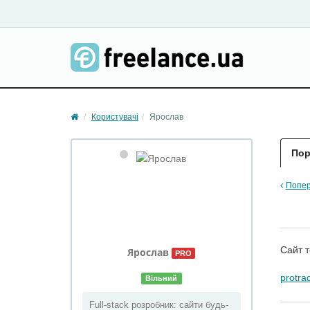
Користувачі
Ярослав
Пор
Попер
Сайт т
Ярослав
PRO
protra
Вільний
Full-stack розробник: сайти будь-