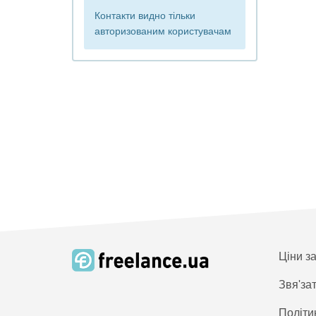
Контакти видно тільки
авторизованим користувачам
Ціни з
Звя'за
Політи