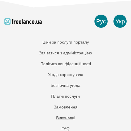
Рус
Укр
Ціни за послуги порталу
Звя'затися з адміністраціею
Політика конфіденційності
Угода користувача
Безпечна угода
Платнi послуги
Замовлення
Виконавці
FAQ