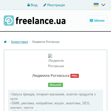
Вхід
Реєстрація
Меню
Користувачі
Людмила Роговська
Людмила
Роговська
PRO
Вільний
▫️Запуск брендів, інтернет-магазинів, освітніх продуктів з
нуля
▫️SMM, реклама, копірайтинг, візуал, аналітика, SEO,
контент, тексти