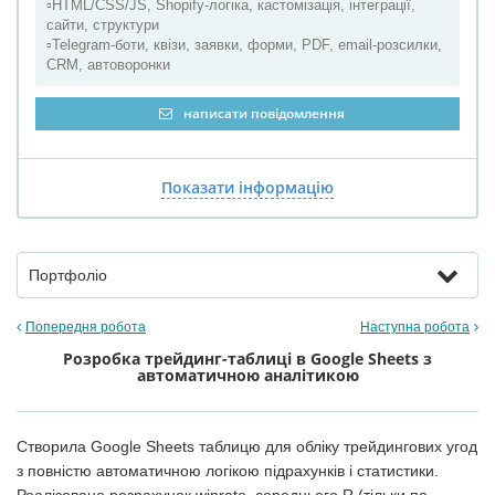
▫️HTML/CSS/JS, Shopify-логіка, кастомізація, інтеграції,
сайти, структури
▫️Telegram-боти, квізи, заявки, форми, PDF, email-розсилки,
CRM, автоворонки
написати повідомлення
Показати інформацію
Портфоліо
Попередня робота
Наступна робота
Розробка трейдинг-таблиці в Google Sheets з
автоматичною аналітикою
Створила Google Sheets таблицю для обліку трейдингових угод
з повністю автоматичною логікою підрахунків і статистики.