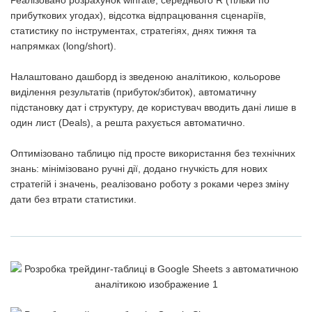
Реалізовано розрахунок winrate, середнього R (тільки по
прибуткових угодах), відсотка відпрацювання сценаріїв,
статистику по інструментах, стратегіях, днях тижня та
напрямках (long/short).
Налаштовано дашборд із зведеною аналітикою, кольорове
виділення результатів (прибуток/збиток), автоматичну
підстановку дат і структуру, де користувач вводить дані лише в
один лист (Deals), а решта рахується автоматично.
Оптимізовано таблицю під просте використання без технічних
знань: мінімізовано ручні дії, додано гнучкість для нових
стратегій і значень, реалізовано роботу з роками через зміну
дати без втрати статистики.