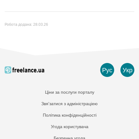
Робота додана:
28.03.26
Рус
Укр
Ціни за послуги порталу
Звя'затися з адміністраціею
Політика конфіденційності
Угода користувача
Безпечна угода