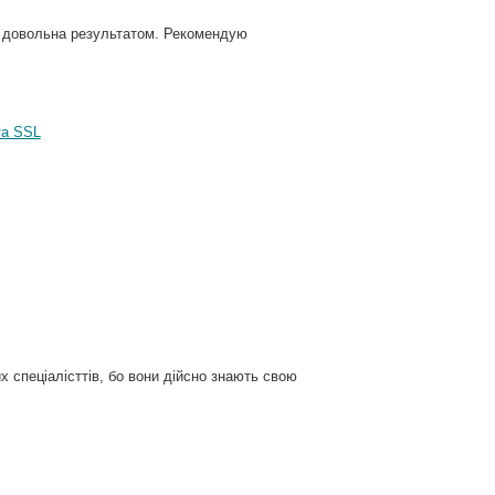
ь довольна результатом. Рекомендую
та SSL
 спеціалісттів, бо вони дійсно знають свою