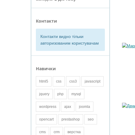
Контакти
Контакти видно тільки
авторизованим користувачам
Навички
html5
css
css3
javascript
jquery
php
mysql
wordpress
ajax
joomla
opencart
prestashop
seo
cms
crm
верстка