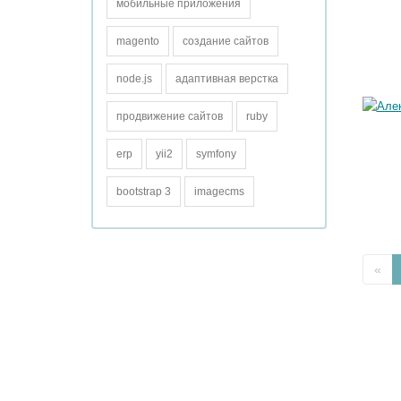
мобильные приложения
magento
создание сайтов
node.js
адаптивная верстка
продвижение сайтов
ruby
erp
yii2
symfony
bootstrap 3
imagecms
«