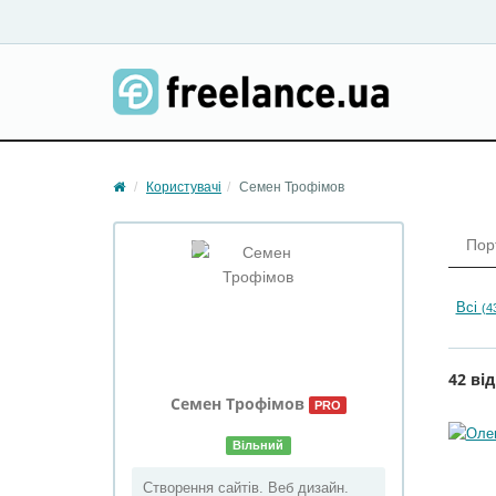
Користувачі
Семен Трофімов
Пор
Всі
(4
42 від
Семен Трофімов
PRO
Вільний
Створення сайтів. Веб дизайн.