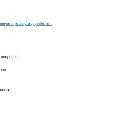
новую админку и доработать
 вопросов.
енно
ность.