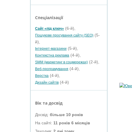
Спеціалізації
(6-й),
Сайт «під ключ»
(5-
Пошукове просування сайту (SEO)
й),
(5-й),
Інтернет-магазини
(4-й),
Контекстна реклама
(2-й),
SMM (маркетинг в соцмережах)
(4-й),
Веб-програмування
(4-й),
Верстка
(4-й)
Дизайн сайтів
Вік та досвід
Досвід:
більше 10 років
На сайті:
11 років 6 місяців
Заходив:
2 дні тому