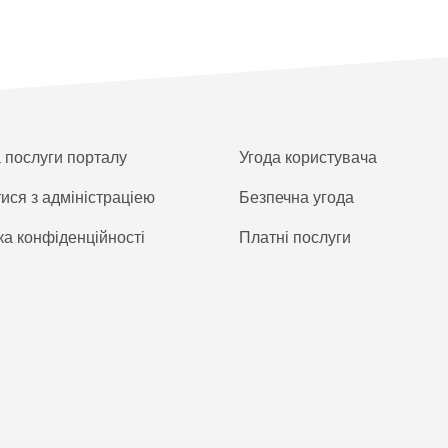
а послуги порталу
Угода користувача
тися з адміністраціею
Безпечна угода
ка конфіденційності
Платнi послуги