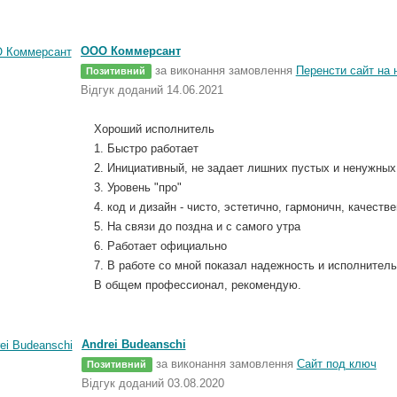
ООО Коммерсант
за виконання замовлення
Перенсти сайт на 
Позитивний
Відгук доданий 14.06.2021
Хороший исполнитель
1. Быстро работает
2. Инициативный, не задает лишних пустых и ненужных
3. Уровень "про"
4. код и дизайн - чисто, эстетично, гармоничн, качеств
5. На связи до поздна и с самого утра
6. Работает официально
7. В работе со мной показал надежность и исполнитель
В общем профессионал, рекомендую.
Andrei Budeanschi
за виконання замовлення
Сайт под ключ
Позитивний
Відгук доданий 03.08.2020