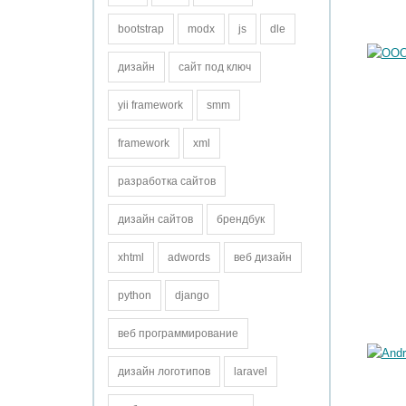
bootstrap
modx
js
dle
дизайн
сайт под ключ
yii framework
smm
framework
xml
разработка сайтов
дизайн сайтов
брендбук
xhtml
adwords
веб дизайн
python
django
веб программирование
дизайн логотипов
laravel