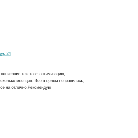
дус 24
и написание текстов+ оптимизацию,
есколько месяцев. Все в целом понравилось,
 все на отлично.Рекомендую