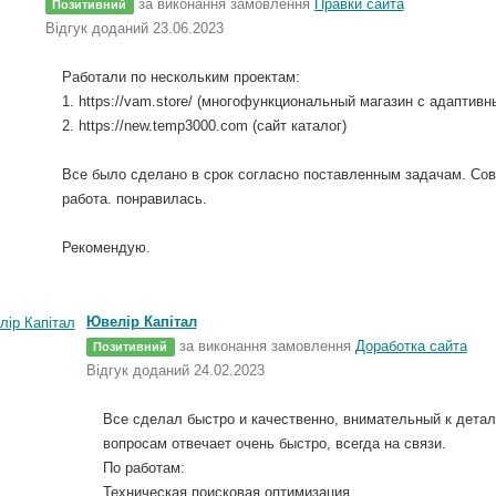
за виконання замовлення
Правки сайта
Позитивний
Відгук доданий 23.06.2023
Работали по нескольким проектам:
1. https://vam.store/ (многофункциональный магазин с адаптив
2. https://new.temp3000.com (сайт каталог)
Все было сделано в срок согласно поставленным задачам. Сов
работа. понравилась.
Рекомендую.
Ювелір Капітал
за виконання замовлення
Доработка сайта
Позитивний
Відгук доданий 24.02.2023
Все сделал быстро и качественно, внимательный к дета
вопросам отвечает очень быстро, всегда на связи.
По работам:
Техническая поисковая оптимизация