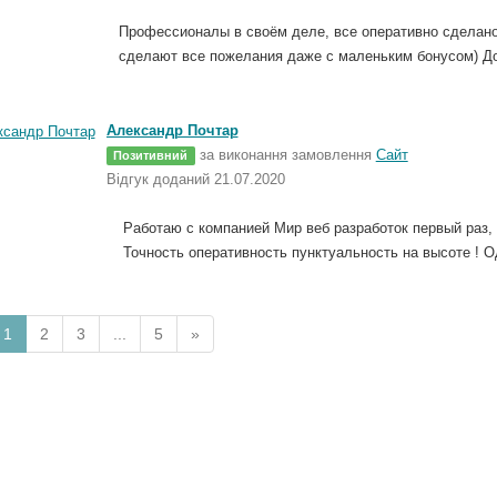
Профессионалы в своём деле, все оперативно сделано
сделают все пожелания даже с маленьким бонусом) До
Александр Почтар
за виконання замовлення
Сайт
Позитивний
Відгук доданий 21.07.2020
Работаю с компанией Мир веб разработок первый раз,
Точность оперативность пунктуальность на высоте ! 
1
2
3
...
5
»