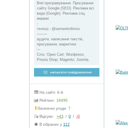
Веб програмування. Просування
сайту Google (SEO). Реклама всі
види (Google). Реклама соц.
мережі
-
телегр.- @sementrofimov
---------
аудити, написання текстів,
просування, маркетинг.
---
Cms: Open Cart; Wordpress;
Presta Shop; Magento; Joomla.
написати повідомлення
На сайті: 6-й
Рейтинг:
18495
Безпечні угоди:
7
Відгуки:
+43
/
0
/
-0
В обраних у
112